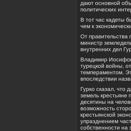
дают основной объ
политических инте
В тот час кадеты б
чем к экономическ
От правительства 
министр земледели
внутренних дел Гур
Владимир Иосифови
турецкой войны, о
темпераментом. Э
впоследствии наз
Гурко сказал, что
земель крестьяне 
десятины на челов
возможность сторо
крестьянской экон
упразднением час
собственности на 