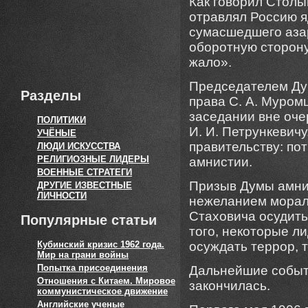
Как говорил Столып
отравлял Россию я
сумасшедшего азар
оборотную сторону
жало».
Председателем Дум
Разделы
права С. А. Муромц
заседании вне оче
ПОЛИТИКИ
И. И. Петрункевич
УЧЁНЫЕ
правительству: по
ЛЮДИ ИСКУССТВА
РЕЛИГИОЗНЫЕ ЛИДЕРЫ
амнистии.
ВОЕННЫЕ СТРАТЕГИ
Призыв Думы амни
ДРУГИЕ ИЗВЕСТНЫЕ
ЛИЧНОСТИ
нежеланием мораль
Стаховича осудить
Популярные статьи
того, некоторые л
Кубинский кризис 1962 года.
осуждать террор, т
Мир на грани войны
Попытка присоединения
Дальнейшие событи
Отношения с Китаем. Мировое
закончилась.
коммунистическое движение
Английские ученые