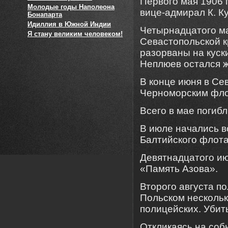
Первого мая 1906 
Молодые годы Наполеона
вице-адмирал К. К
Бонапарта
Идиллия в Южной Индии
Четырнадцатого м
Я стану великим человеком!
Севастопольской к
разорваны на куски
Неплюев остался ж
В конце июня в С
Черноморским фло
Всего в мае погибл
В июле начались в
Балтийского флота
Девятнадцатого ию
«Память Азова».
Второго августа п
Польском нескольк
полицейских. Убит
Откликаясь на соб