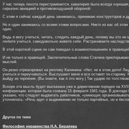
У нас теперь пехота перестраивается, кавалерия была всегда хорошая
серьезно авиацией и противовоздушной обороной.
С этим я сейчас каждый день занимаюсь, принимаю конструкторов и д
Но я один занимаюсь со всеми этими вопросами. Никто из вас об этом 
один.
Ведь я могу учиться, читать, следить каждый день; почему вы это не
любите учиться, самодовольно живете себе. Растрачиваете наследств
В этой короткой сцене он сам поведал о взаимоотношениях в правящей
И не только в правящей. Заключительные слова Сталина приоткрываю
мыслей.
Он резко отреагировал на реплику Калинина: «Нет, не в этом дело! Лю
учиться и переучиваться. Выслушают меня и все оставят по-старому. 
выйду из терпения. (Вы знаете, как я это могу.) Так ударю по толстяка
Вскоре эта мысль будет высказана уже в директивном порядке на XVII
конференции, которая была созвана 15 февраля 1941 года. В докладе
указано, что следует выдвигать работников, «умеющих организовыват
уточнялось: «Речь идет о выдвижении не только партийных, но и бесп
Другое по теме
Философия неравенства Н.А. Бердяева