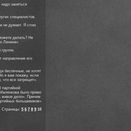
, надо заняться
ругих специалистов.
и не думает. Я стою
 можете делать? Не
о Ленина».
 группе.
т направление его
ди беспечные, не хотят
Но я вам покажу, если
м, что все затрещит».
I партийной
 Маленкова было прямо
ь живое дело». Причем
артийных большевиков».
Страницы:
5
6
7
8
9
10