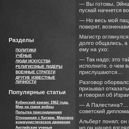
— Вы готовы, Эйнш
пускай начнется во
— Но весь мой пац
поверят, вознена
Магистр оглянулся
Разделы
долго общались, а 
ему на ухо:
ПОЛИТИКИ
УЧЁНЫЕ
— Так надо; это т
ЛЮДИ ИСКУССТВА
исполните, о чем в
РЕЛИГИОЗНЫЕ ЛИДЕРЫ
прислушаются…
ВОЕННЫЕ СТРАТЕГИ
ДРУГИЕ ИЗВЕСТНЫЕ
Разговор оборвалс
ЛИЧНОСТИ
призывал отказать
Популярные статьи
и говорил об Изра
Кубинский кризис 1962 года.
— А Палестина?… 
Мир на грани войны
советский диплома
Попытка присоединения
Отношения с Китаем. Мировое
Альберт понял: он 
коммунистическое движение
но он нашел взгля
Английские ученые