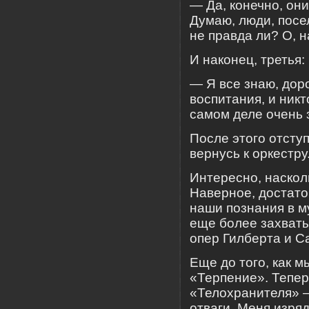
— Да, конечно, он
Думаю, люди, посе
не правда ли? О, н
И наконец, третья:
— Я все знаю, доро
воспитания, и никто
самом деле очень 
После этого отсту
вернусь к оркестру
Интересно, наскол
Наверное, достато
наши познания в м
еще более захват
опер Гилберта и С
Еще до того, как 
«Терпение». Тепер
«Телохранителя» 
отваги. Меня изря