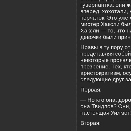
гувернантка; они ж
вперед, хохотали, 
перчаток. Это уже
мистер Хаксли был
Хаксли — то, что 
девочки были прин
Нравы в ту пору о
представляя собой
некоторые проявл
презрение. Тех, к
аристократизм, ос
следующие друг за
Первая:
— Но кто она, дор
она Твидлов? Они,
настоящая Уилмот
Вторая: