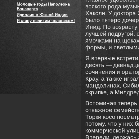
Молодые годы Наполеона
всякого рода музы
Бонапарта
Хаксли. У доктора
Идиллия в Южной Индии
было пятеро доче
Я стану великим человеком!
Инид. По возрасту
лучшей подругой, 
ямочками на щеках
формы, и светлым
Я впервые встрети
десять — двенадца
сочинения и орато
Крау, а также игр
мандолинах, Сибил
скрипке, а Милдре
Вспоминая теперь 
отважное семейств
Торки косо посмат
потому, что у них 
коммерческой улиц
Впереди, держась з