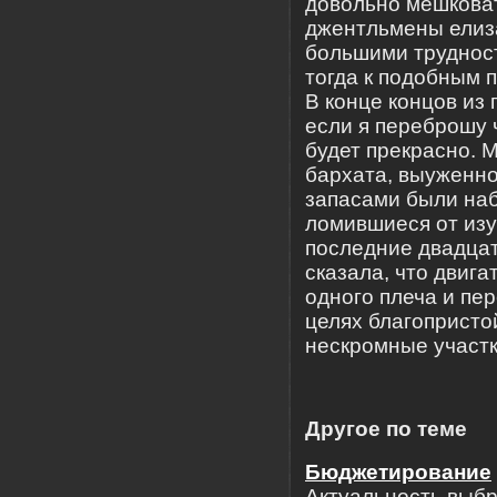
довольно мешковат
джентльмены елиз
большими трудност
тогда к подобным 
В конце концов из 
если я переброшу 
будет прекрасно. 
бархата, выуженно
запасами были наб
ломившиеся от изу
последние двадцат
сказала, что двига
одного плеча и пер
целях благопристо
нескромные участки
Другое по теме
Бюджетирование
Актуальность выбр