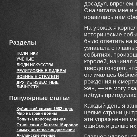
досадуя, впрочем,
Она читала мне и
нравилась нам обе
На уроках я корпе
исторические собы
было ответить на 
Разделы
узнавала о главны
ПОЛИТИКИ
событиях, произош
УЧЁНЫЕ
королей, начиная с
ЛЮДИ ИСКУССТВА
твердо говорят, чт
РЕЛИГИОЗНЫЕ ЛИДЕРЫ
отличалась библей
ВОЕННЫЕ СТРАТЕГИ
рождения и смерти
ДРУГИЕ ИЗВЕСТНЫЕ
ЛИЧНОСТИ
жен, — не могу ска
нибудь пригодилас
Популярные статьи
Каждый день я за
Кубинский кризис 1962 года.
целые страницы тр
Мир на грани войны
эти упражнения мне
Попытка присоединения
Отношения с Китаем. Мировое
ошибок и делаю их 
коммунистическое движение
Английские ученые
Главное удовольст