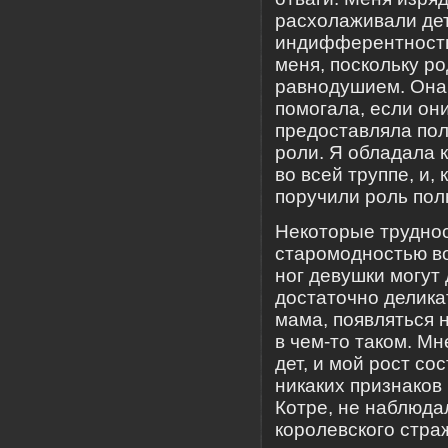
расхолаживали дет
индифферентность,
меня, поскольку ро
равнодушием. Она 
помогала, если он
предоставляла пол
роли. Я обладала
во всей труппе, и,
поручили роль пол
Некоторые труднос
старомодностью во
ног девушки могут 
достаточно делика
мама, появляться 
в чем-то таком. М
дет, и мой рост со
никаких признаков 
Котре, не наблюда
королевского стра