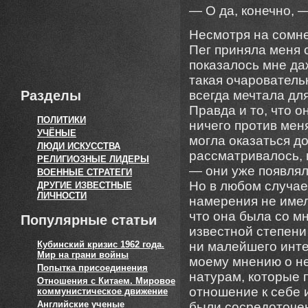
— О да, конечно, —
Несмотря на сомне
Пег приняла меня
показалось мне да
такая очарователь
Разделы
всегда мечтала для
Правда и то, что 
ПОЛИТИКИ
ничего против меня
УЧЁНЫЕ
могла оказаться д
ЛЮДИ ИСКУССТВА
рассматривалось, 
РЕЛИГИОЗНЫЕ ЛИДЕРЫ
— они уже появлял
ВОЕННЫЕ СТРАТЕГИ
Но в любом случае
ДРУГИЕ ИЗВЕСТНЫЕ
ЛИЧНОСТИ
намерения не имел
что она была со мн
Популярные статьи
известной степени
Кубинский кризис 1962 года.
ни малейшего интер
Мир на грани войны
моему мнению о не
Попытка присоединения
натурам, которые 
Отношения с Китаем. Мировое
отношение к себе 
коммунистическое движение
Английские ученые
были сосредоточе