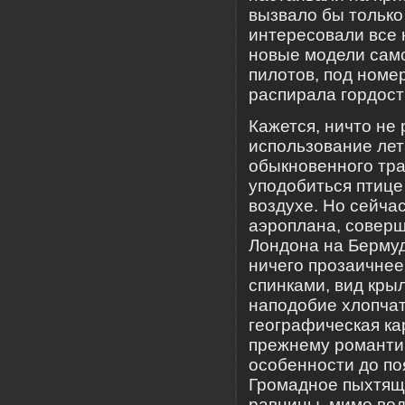
вызвало бы только
интересовали все 
новые модели само
пилотов, под номер
распирала гордость
Кажется, ничто не
использование лет
обыкновенного тра
уподобиться птице
воздухе. Но сейча
аэроплана, соверш
Лондона на Бермуд
ничего прозаичнее
спинками, вид кры
наподобие хлопчат
географическая ка
прежнему романтич
особенности до п
Громадное пыхтящ
равнины, мимо вод