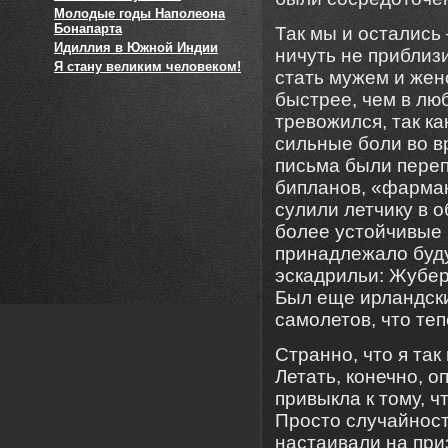
Молодые годы Наполеона
Бонапарта
Так мы и остались
Идиллия в Южной Индии
ничуть не приблизи
Я стану великим человеком!
стать мужем и жен
быстрее, чем в лю
тревожился, так ка
сильные боли во в
письма были пере
бипланов, «фарман
сулили летчику в 
более устойчивые 
принадлежало буду
эскадрильи: Жубер
Был еще ирландски
самолетов, что те
Странно, что я та
Летать, конечно, о
привыкла к тому, 
Просто случайност
настаивали на при