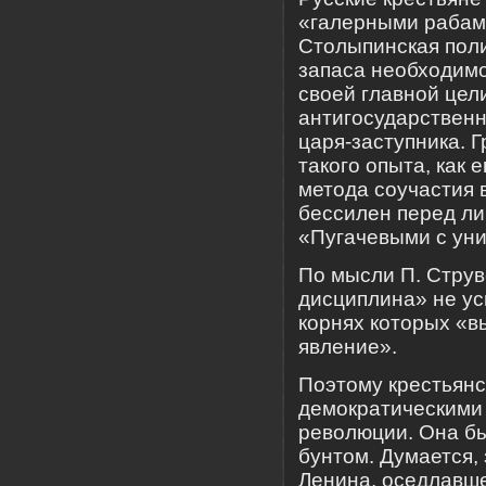
«галерными рабам
Столыпинская поли
запаса необходимо
своей главной цел
антигосударственн
царя-заступника. 
такого опыта, как
метода соучастия 
бессилен перед л
«Пугачевыми с ун
По мысли П. Струв
дисциплина» не ус
корнях которых «в
явление».
Поэтому крестьянс
демократическими
революции. Она бы
бунтом. Думается,
Ленина, оседлавшег