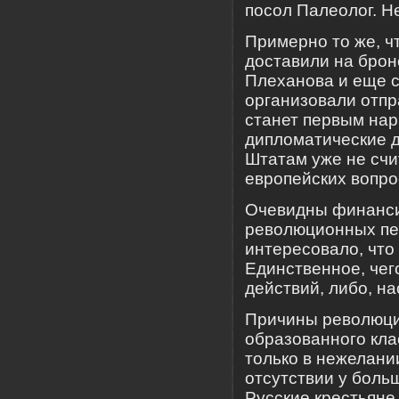
посол Палеолог. Н
Примерно то же, ч
доставили на брон
Плеханова и еще с
организовали отпр
станет первым нар
дипломатические д
Штатам уже не счи
европейских вопро
Очевидны финанси
революционных пер
интересовало, что 
Единственное, чег
действий, либо, н
Причины революци
образованного кла
только в нежелани
отсутствии у боль
Русские крестьяне