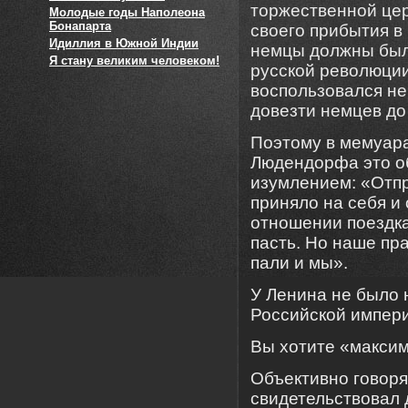
торжественной це
Молодые годы Наполеона
Бонапарта
своего прибытия в
Идиллия в Южной Индии
немцы должны были
Я стану великим человеком!
русской революции
воспользовался н
довезти немцев до
Поэтому в мемуара
Людендорфа это о
изумлением: «Отпр
приняло на себя и
отношении поездк
пасть. Но наше пр
пали и мы».
У Ленина не было 
Российской импери
Вы хотите «максим
Объективно говоря
свидетельствовал 