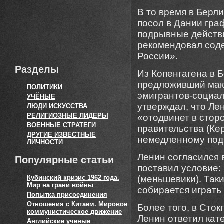
В то время в Берл
посол в Дании гра
подрывные действи
рекомендовал сод
России».
Разделы
Из Копенгагена в 
предложивший мак
ПОЛИТИКИ
эмигрантов-социал
УЧЁНЫЕ
утверждал, что Ле
ЛЮДИ ИСКУССТВА
РЕЛИГИОЗНЫЕ ЛИДЕРЫ
«отодвинет в стор
ВОЕННЫЕ СТРАТЕГИ
правительства (Кер
ДРУГИЕ ИЗВЕСТНЫЕ
немедленному под
ЛИЧНОСТИ
Ленин согласился 
Популярные статьи
поставил условие:
Кубинский кризис 1962 года.
(меньшевики). Таки
Мир на грани войны
собирается играть
Попытка присоединения
Отношения с Китаем. Мировое
Более того, в Сто
коммунистическое движение
Ленин ответил кате
Английские ученые