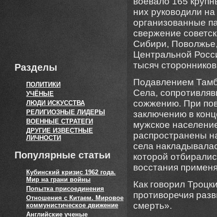
воевало 165 крупн
них руководили на
организованные па
свержение советск
Сибири, Поволжье,
Центральной Росси
тысяч сторонников
Разделы
Подавлением Тамбо
ПОЛИТИКИ
Села, сопротивля
УЧЁНЫЕ
сожжению. При пов
ЛЮДИ ИСКУССТВА
РЕЛИГИОЗНЫЕ ЛИДЕРЫ
заключению в кон
ВОЕННЫЕ СТРАТЕГИ
мужское население
ДРУГИЕ ИЗВЕСТНЫЕ
распространены на
ЛИЧНОСТИ
села накладывалас
Популярные статьи
которой отбиралис
восстания примен
Кубинский кризис 1962 года.
Мир на грани войны
Как говорил Троцк
Попытка присоединения
противоречия разв
Отношения с Китаем. Мировое
смерть».
коммунистическое движение
Английские ученые