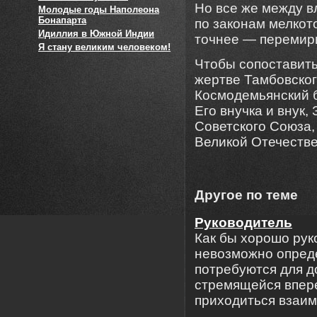
Но все же между в
Молодые годы Наполеона
Бонапарта
по законам мелкот
Идиллия в Южной Индии
точнее — перемир
Я стану великим человеком!
Чтобы сопоставить
жертве Тамбовског
Космодемьянский б
Его внучка и внук,
Советского Союза,
Великой Отечеств
Другое по теме
Руководитель
Как бы хорошо рук
невозможно опреде
потребуются для д
стремящейся впере
приходиться взаимо