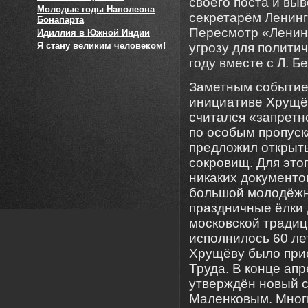
своего поста и вы
Молодые годы Наполеона
секретарём Ленингр
Бонапарта
Пересмотр «Ленин
Идиллия в Южной Индии
Я стану великим человеком!
угрозу для полити
году вместе с Л. 
Заметным событием
инициативе Хрущё
считался «запретн
по особым пропуск
предложил открыть
сокровищ. Для этог
никаких документов
большой молодёжн
праздничные ёлки 
московской традиц
исполнилось 60 ле
Хрущёву было при
Труда. В конце ап
утверждён новый с
Маленковым. Мног