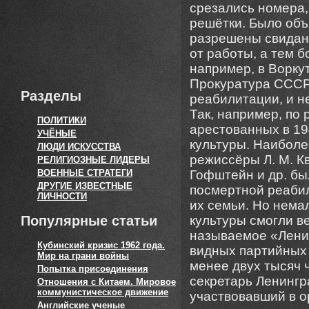
срезались номера,
решётки. Было объ
разрешены свидани
от работы, а тем б
например, в Воркут
Прокуратура СССР
Разделы
реабилитации, и н
Так, например, п
ПОЛИТИКИ
арестованных в 19
УЧЁНЫЕ
культуры. Наиболе
ЛЮДИ ИСКУССТВА
режиссёры Л. М. Кви
РЕЛИГИОЗНЫЕ ЛИДЕРЫ
ВОЕННЫЕ СТРАТЕГИ
Гофштейн и др. бы
ДРУГИЕ ИЗВЕСТНЫЕ
посмертной реабил
ЛИЧНОСТИ
их семьи. Но нема
Популярные статьи
культуры смогли в
называемое «Ленин
Кубинский кризис 1962 года.
видных партийных
Мир на грани войны
менее двух тысяч 
Попытка присоединения
секретарь Ленингр
Отношения с Китаем. Мировое
коммунистическое движение
участвовавший в о
Английские ученые