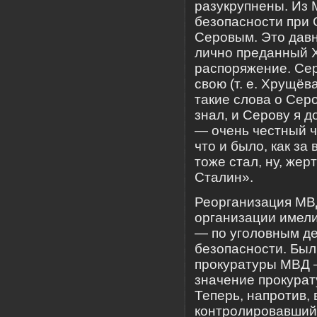
разукрупнены. Из 
безопасности при 
Серовым. Это давн
лично преданный Х
распоряжение. Сер
свою (т. е. Хрущё
такие слова о Сер
знал, и Серову я д
— очень честный ч
что и было, как за 
тоже стал, ну, же
Сталин».
Реорганизация МВД
организации имели
— по уголовным де
безопасности. Был
прокуратуры МВД 
значение прокурат
Теперь, напротив,
контролировавший