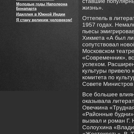
ставшие популярн
Молодые годы Наполеона
жизнь».
Бонапарта
Идиллия в Южной Индии
Оттепель в литера
Я стану великим человеком!
1957 годах. Немал
пьесы эмигрирова
Хикмета «А был л
сопутствовал ново
Московском театре
«Современник», вс
успехом. Расшире
культуры привело 
комитета по культ
Совете Министров
Все большее влиян
оказывала литерат
Овечкина «Трудная
«Районные будни»,
вызвал и роман Г. 
Солоухина «Владим
«Жестокость», В. 