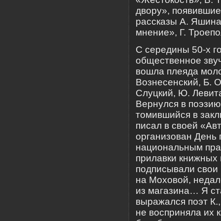
двору», появившие
рассказы А. Яшина
мнение», Г. Троепо
С середины 50-х г
общественное звуч
вошла плеяда моло
Вознесенский, Б. О
Слуцкий, Ю. Левита
Вернулся в поэзию
томившийся в закл
писал в своей «Ав
организован День 
национальным праз
прилавки книжных 
подписывали свои 
на Моховой, недал
из магазина… Я ст
выражался поэт К.
не восприняла их к