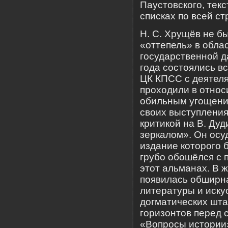
Паустовского, тек
списках по всей ст
Н. С. Хрущёв не бы
«оттепель» в обла
государственной д
года состоялись в
ЦК КПСС с деятеля
проходили в относ
обильным угощени
своих выступлени
критикой на В. Ду
зеркалом». Он осу
издание которого 
грубо обошёлся с 
этот альманах. В 
появилась обширна
литературы и иску
догматических шта
горизонтов перед 
«Вопросы истории»