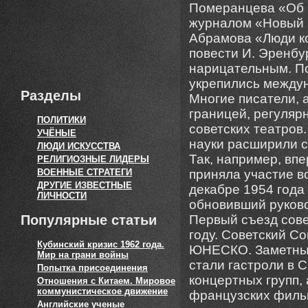
Померанцева «Об и
журналом «Новый 
Абрамова «Люди к
повести И. Эренбу
нарицательным. П
укрепились междун
Разделы
Многие писатели, 
границей, регуляр
ПОЛИТИКИ
советских театров.
УЧЁНЫЕ
науки расширили с
ЛЮДИ ИСКУССТВА
Так, например, впе
РЕЛИГИОЗНЫЕ ЛИДЕРЫ
ВОЕННЫЕ СТРАТЕГИ
приняла участие в
ДРУГИЕ ИЗВЕСТНЫЕ
декабре 1954 года
ЛИЧНОСТИ
обновивший руково
Популярные статьи
Первый съезд сове
году. Советский С
Кубинский кризис 1962 года.
ЮНЕСКО. Заметным
Мир на грани войны
стали гастроли в 
Попытка присоединения
концертных групп,
Отношения с Китаем. Мировое
коммунистическое движение
французских фильм
Английские ученые