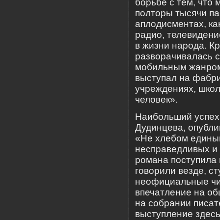
борьбе с тем, что
полторы тысячи па
аплодисментах, ка
радио, телевидени
в жизни народа. К
разворачивалась 
мобильным жанром.
выступал на фабри
учреждениях, школ
человек».
Наибольший успех 
Дудинцева, опубл
«Не хлебом единым
несправедливых и 
романа поступила 
говорили везде, с
неофициальные чи
впечатление на о
на собрании писат
выступление здесь