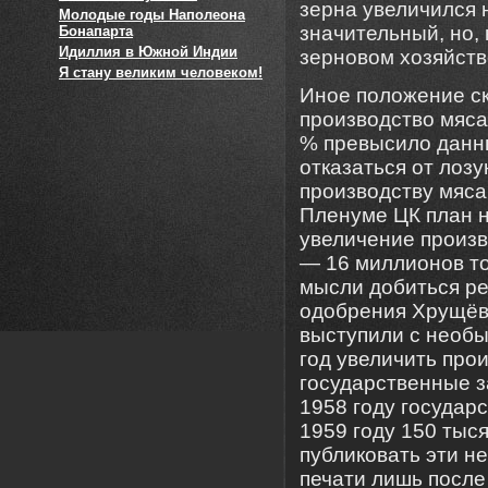
зерна увеличился н
Молодые годы Наполеона
значительный, но,
Бонапарта
Идиллия в Южной Индии
зерновом хозяйств
Я стану великим человеком!
Иное положение ск
производство мяса 
% превысило данн
отказаться от лоз
производству мяса
Пленуме ЦК план 
увеличение произво
— 16 миллионов то
мысли добиться рез
одобрения Хрущёв
выступили с необы
год увеличить прои
государственные з
1958 году государ
1959 году 150 тыс
публиковать эти н
печати лишь после