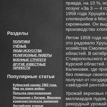
правда, на 10 %, н
лозунг «За 3 — 4 
1958 года Хрущёв 
хлопкоробов в Мос
скромными. Он выд
производство хлопк
Разделы
Летом 1958 года н
ПОЛИТИКИ
это радовало Хрущ
УЧЁНЫЕ
хозяйства Смоленс
ЛЮДИ ИСКУССТВА
областей. В октяб
РЕЛИГИОЗНЫЕ ЛИДЕРЫ
Ставропольского и
ВОЕННЫЕ СТРАТЕГИ
Курской областей.
ДРУГИЕ ИЗВЕСТНЫЕ
ЛИЧНОСТИ
Калиновке, где пр
без помощи своего
Популярные статьи
получал от госуда
«звёздной рентой»
Кубинский кризис 1962 года.
Мир на грани войны
Урожай зерновых по
Попытка присоединения
Отношения с Китаем. Мировое
миллиардов пудов,
коммунистическое движение
рекордный урожай 
Английские ученые