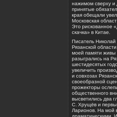
нажимом сверху и 
принятые обязател
края обещали увели
Московская область
Это рискованное «
скачка» в Китае.
Писатель Николай 
Рязанской области.
моей памяти живы 
разыгрались на Ря
шестидесятых годо
увеличить произво
и совхозах Рязанс
своеобразной сцен
прожекторы ослепи
общественного вни
высветились два г
С. Хрущёв и первы
Ларионов. На мой 
драматическими. И,