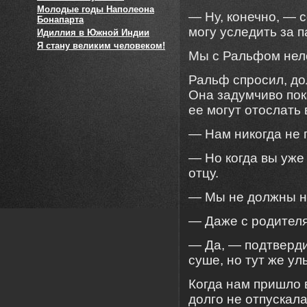
Молодые годы Наполеона
— Ну, конечно, — 
Бонапарта
могу уследить за 
Идиллия в Южной Индии
Я стану великим человеком!
Мы с Ральфом нел
Ральф спросил, до
Она задумчиво пок
ее могут отослать
— Нам никогда не г
— Но когда вы уже
отцу.
— Мы не должны ни
— Даже с родителя
— Да, — подтверди
суше, но тут же у
Когда нам пришло 
долго не отпускала