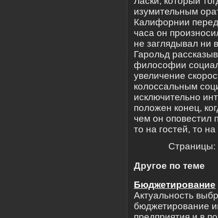
Ласки, который то
изумительным орат
Калифорнии перед 
часа он произносил
не заглядывал ни в
Гарольд рассказыв
философии социали
увеличение скорос
колоссальным соц
исключительно ин
положен конец, ког
чем он оповестил 
то на гостей, то н
Страницы:
Другое по теме
Бюджетирование
Актуальность выбр
бюджетирование и
предприятия и в п