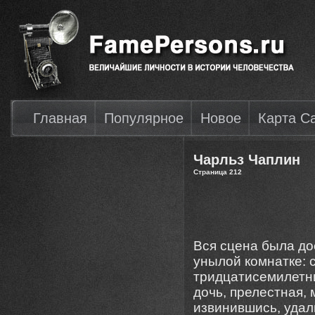
Главная
Популярное
Новое
Карта С
Чарльз Чаплин
Страница 212
Вся сцена была до
унылой комнатке: с
тридцатисемилетни
дочь, прелестная,
извинившись, удал