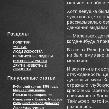
машине, но оба и 
Хотя девушка была
чувствовал, что о
рассказывала о св
движения выдавали
Разделы
— Маленьких детей
когда-нибудь я при
ПОЛИТИКИ
УЧЁНЫЕ
В глазах Ральфа б
ЛЮДИ ИСКУССТВА
ни был, ему явно 
РЕЛИГИОЗНЫЕ ЛИДЕРЫ
монахиня.
ВОЕННЫЕ СТРАТЕГИ
ДРУГИЕ ИЗВЕСТНЫЕ
И все-таки в их вс
ЛИЧНОСТИ
отчужденность. Де
Популярные статьи
душевные муки. Ка
отражало глубокую
Кубинский кризис 1962 года.
красочных газетны
Мир на грани войны
Попытка присоединения
принимают в Лондо
Отношения с Китаем. Мировое
Тайльфер, пятой ж
коммунистическое движение
разошлись.
Английские ученые