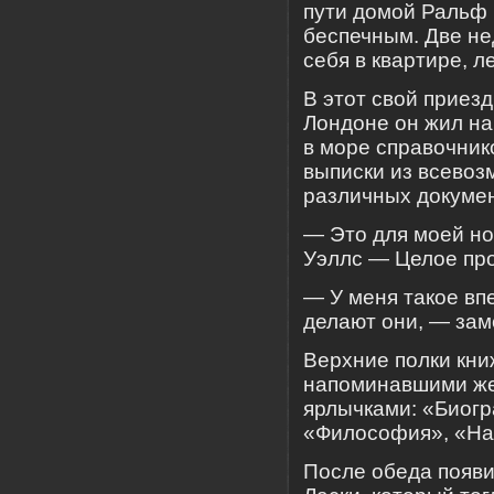
пути домой Ральф 
беспечным. Две не
себя в квартире, л
В этот свой приезд
Лондоне он жил на
в море справочнико
выписки из всевоз
различных докумен
— Это для моей но
Уэллс — Целое про
— У меня такое вп
делают они, — зам
Верхние полки кн
напоминавшими жес
ярлычками: «Биог
«Философия», «На
После обеда появи