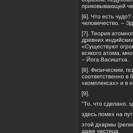
приковывающей чел
[6]. Что есть чудо
человечество. – Э
[7]. Теория атомн
древних индийских
«Существуют огро
всякого атома, мн
– Йога Васиштха.
[8]. Физическим, 
соответственно в 
«комплексах» и в 
[9].
"То, что сделано, з
здесь помех на пут
этой дхармы (рели
даже частица