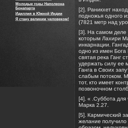
Молодые годы Наполеона
Бонапарта
[2]. Раникхет нахо
Идиллия в Южной Индии
подножья одного и
Я стану великим человеком!
(7821 метр над ур
[3]. На самом деле
которым Лахири М
инкарнации. Гангад
одно из имен Бога
святая река Ганг с
удержать силу ее 
Ганга в Своих зап
слабым потоком. М
тот, кто имеет кон
позвоночном столб
[4]. « .Суббота дл
Марка 2.27.
[5]. Кармический з
желание получило 
образом, недуховн