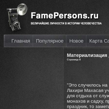
Главная
Популярное
Новое
Карта С
Материализация 
Страница 8
"Это случилось на
Лахири Махасая уче
для отдыха от слу
монахов и садху, 
праздник, то заме