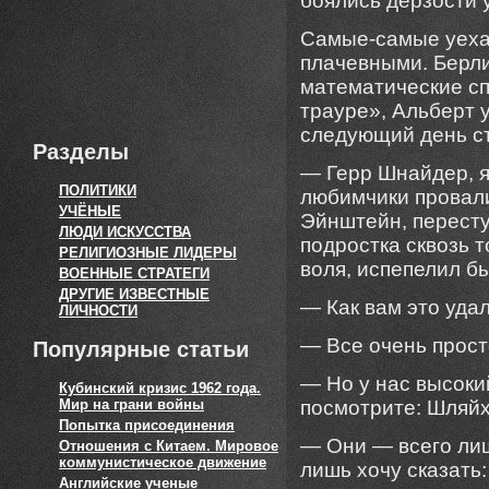
боялись дерзости 
Самые-самые уехал
плачевными. Берли
математические сп
трауре», Альберт у
следующий день ст
Разделы
— Герр Шнайдер, я
ПОЛИТИКИ
любимчики провал
УЧЁНЫЕ
Эйнштейн, пересту
ЛЮДИ ИСКУССТВА
подростка сквозь 
РЕЛИГИОЗНЫЕ ЛИДЕРЫ
воля, испепелил бы
ВОЕННЫЕ СТРАТЕГИ
ДРУГИЕ ИЗВЕСТНЫЕ
— Как вам это уда
ЛИЧНОСТИ
— Все очень прост
Популярные статьи
— Но у нас высоки
Кубинский кризис 1962 года.
Мир на грани войны
посмотрите: Шляйх
Попытка присоединения
— Они — всего ли
Отношения с Китаем. Мировое
коммунистическое движение
лишь хочу сказать
Английские ученые