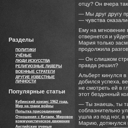
отцу? Он вчера та
— Мы друг другу п
— чувства оказали
Ему на мгновение 
отвернется и уйдет
Разделы
Мария только засме
продолжила разгов
ПОЛИТИКИ
УЧЁНЫЕ
— Он слишком стро
ЛЮДИ ИСКУССТВА
правда решил?
РЕЛИГИОЗНЫЕ ЛИДЕРЫ
ВОЕННЫЕ СТРАТЕГИ
Альберт кинулся в
ДРУГИЕ ИЗВЕСТНЫЕ
добился успеха, ве
ЛИЧНОСТИ
не смотреть ей в г
Популярные статьи
этот бездонный ко
Кубинский кризис 1962 года.
— Ты знаешь, ты т
Мир на грани войны
соблазнительно ул
Попытка присоединения
ушла из под ног, а
Отношения с Китаем. Мировое
коммунистическое движение
Марию, дотянулся г
Английские ученые