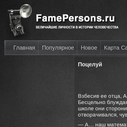
Главная
Популярное
Новое
Карта С
Поцелуй
Взбесив ее отца, 
Бесцельно блуждая
школе они сторони
отворачивался, чув
— А… наш математ