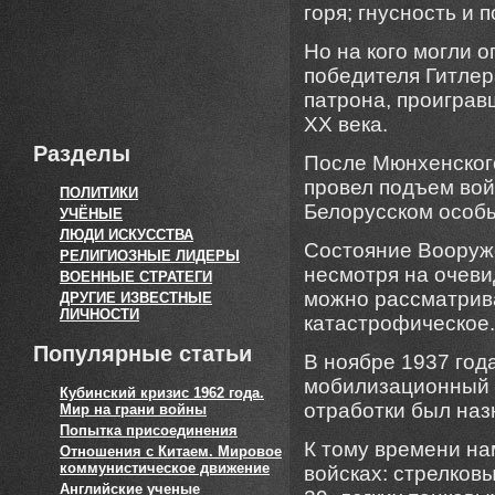
горя; гнусность и 
Но на кого могли 
победителя Гитлер
патрона, проигравш
XX века.
Разделы
После Мюнхенског
провел подъем вой
ПОЛИТИКИ
Белорусском особы
УЧЁНЫЕ
ЛЮДИ ИСКУССТВА
Состояние Вооруже
РЕЛИГИОЗНЫЕ ЛИДЕРЫ
несмотря на очев
ВОЕННЫЕ СТРАТЕГИ
можно рассматрива
ДРУГИЕ ИЗВЕСТНЫЕ
ЛИЧНОСТИ
катастрофическое.
Популярные статьи
В ноябре 1937 год
мобилизационный п
Кубинский кризис 1962 года.
отработки был наз
Мир на грани войны
Попытка присоединения
К тому времени на
Отношения с Китаем. Мировое
коммунистическое движение
войсках: стрелков
Английские ученые