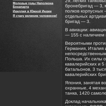
29, легких танковы
Молодые годы Наполеона
бронебригад — 3, 
Бонапарта
полков корпусных 
Идиллия в Южной Индии
отдельных артдив
Я стану великим человеком!
бригад — 3.
В авиации: авиаци
— 155 с наличием 
Вероятными проти
Германия, Италия 
непосредственным
Польша. Их силы о
кавалерийских и 5
батальонов, 3 тыс
кавалерийских бриг
Япония, занятая во
охранные, 4 механ
танка, 1420 самоле
Доклад начальник