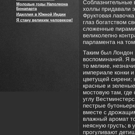
Соблазнительные в
Молодые годы Наполеона
холлы придавали э
Бонапарта
Идиллия в Южной Индии
Фруктовая лавочка 
Я стану великим человеком!
глаз богатством с
сложенные пирамид
великолепно контр
парламента на том
Таким был Лондон 
воспоминаний. Я в
то мелкие, незнач
империале конки и
цветущей сирени; 
красные и зеленые
мостовую там, где
углу Вестминстер
пестрые бутоньерк
вместе с дрожащим
влажный аромат то
неясную грусть; в
прогуливают детиш