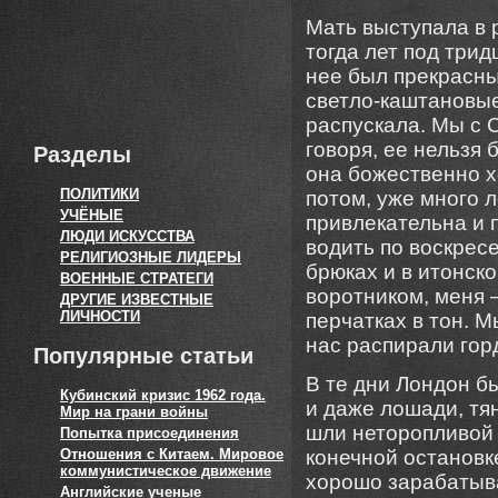
Мать выступала в 
тогда лет под трид
нее был прекрасны
светло-каштановые
распускала. Мы с 
говоря, ее нельзя 
Разделы
она божественно х
ПОЛИТИКИ
потом, уже много л
УЧЁНЫЕ
привлекательна и 
ЛЮДИ ИСКУССТВА
водить по воскрес
РЕЛИГИОЗНЫЕ ЛИДЕРЫ
брюках и в итонск
ВОЕННЫЕ СТРАТЕГИ
воротником, меня 
ДРУГИЕ ИЗВЕСТНЫЕ
ЛИЧНОСТИ
перчатках в тон. М
нас распирали гор
Популярные статьи
В те дни Лондон б
Кубинский кризис 1962 года.
и даже лошади, тя
Мир на грани войны
шли неторопливой 
Попытка присоединения
Отношения с Китаем. Мировое
конечной остановк
коммунистическое движение
хорошо зарабатыв
Английские ученые