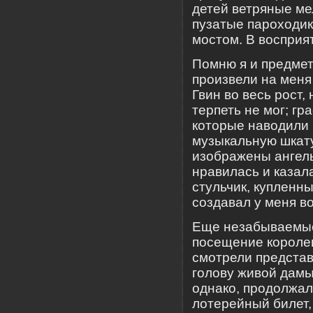
детей ветряные м
пузатые пароходик
мостом. В восприя
Помню я и предмет
произвели на меня
Гвин во весь рост
терпеть не мог; г
которые наводили 
музыкальную шкату
изображены ангелы
нравилась и казала
стульчик, купленны
создавал у меня в
Еще незабываемые
посещение королев
смотрели представ
голову живой дамы
однако, продолжал
лотерейный билет,