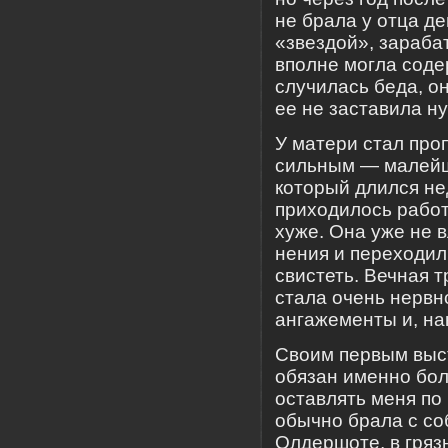
не брала у отца д
«звездой», зараба
вполне могла содер
случилась беда, о
ее не заставила ну
У матери стал про
сильным — малейша
который длился нед
приходилось работ
хуже. Она уже не 
нения и переходил
свистеть. Вечная 
стала очень нервн
ангажементы и, на
Своим первым выст
обязан именно бол
оставлять меня по
обычно брала с соб
Олдершоте, в гряз