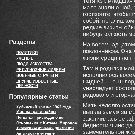
Тетя Кэт, младшая
мало знали о ней,
горизонте, чтобы 
собой, не слишком
редкие визиты обы
нибудь колкость м
Разделы
На восемнадцатом
поклонником. Она 
ПОЛИТИКИ
жизни среди плант
УЧЁНЫЕ
ЛЮДИ ИСКУССТВА
Там и родился мой
РЕЛИГИОЗНЫЕ ЛИДЕРЫ
исполнилось восем
ВОЕННЫЕ СТРАТЕГИ
Сидней — сын лорд
ДРУГИЕ ИЗВЕСТНЫЕ
ЛИЧНОСТИ
унаследует состоя
радовало и огорча
Популярные статьи
Мать недолго оста
Кубинский кризис 1962 года.
вышла замуж за мо
Мир на грани войны
Попытка присоединения
закончилась ее аф
Отношения с Китаем. Мировое
бедности я иногда 
коммунистическое движение
замечательной жизн
Английские ученые