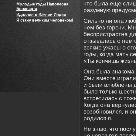
что была еще слиш
Молодые годы Наполеона
Бонапарта
разумную предусм
Идиллия в Южной Индии
Сильно ли она люби
Я стану великим человеком!
нем без горечи. М
беспристрастна д
отзывалась о нем 
всякие ужасы о ег
годы, когда мать с
«Ты кончишь жизнь 
Она была знакома с
Они вместе играл
и были влюблены др
было только шестн
встретилась с пож
Когда она вернула
возобновился, и он
родился я.
Не знаю, что посл
но через год посл