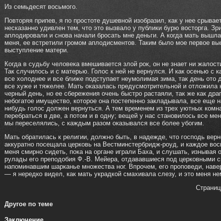
Из семьдесят восьмого.
Повторяя припев, я по простоте душевной изобразил, как у нее срывае
несказанно удивлен тем, что это вызвало у публики бурю восторга. Зр
аплодировали и снова начали бросать мне деньги. А когда мать вышла
меня, ее встретили громом аплодисментов. Таким было мое первое вы
выступление матери.
Когда в судьбу человека вмешивается злой рок, он не знает ни жалост
Так случилось и с матерью. Голос к ней не вернулся. И как осенью с
все холоднее и все ближе подступает неумолимая зима, так день ото 
все хуже и тяжелее. Мать оказалась предусмотрительной и отложила 
черный день, но ее сбережения очень быстро растаяли, так же как дра
небогатое имущество, которое она постепенно закладывала, все еще на
нибудь голос должен вернуться. А тем временем из трех уютных комн
перебраться в две, а потом и в одну; вещей у нас становилось все мен
мы переселялись, с каждым разом оказывался все более убогим.
Мать обратилась к религии, должно быть, в надежде, что господь верн
аккуратно посещала церковь на Вестминстербридж-роуд, и каждое вос
меня смирно сидеть, пока на органе играли Баха, и слушать, изнывая 
рулады его преподобия Ф.-В. Мейера, отдававшиеся под церковными 
напоминавшим шарканье множества ног. Впрочем, его проповеди, наве
— я нередко видел, как мать украдкой смахивала слезу, и это меня н
Страни
Другое по теме
Заключение