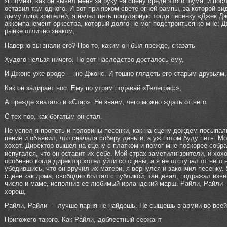
Я помню, как он вывел меня за руку на сцену среди этого шума, и пос
оставил там одного. И вот при ярком свете огней рампы, за которой в
дыму лица зрителей, я начал петь популярную тогда песенку «Джек Д
аккомпанемент оркестра, который долго не мог подстроиться ко мне: 
рынке отлично знаком,
Наверно вы знали его? Про то, каким он был прежде, сказать
Худого нельзя ничего. Но вот наследство досталось ему,
И Джонс уже вроде — не Джонс. И тошно глядеть его старым друзьям,
Как он задирает нос. Ему по утрам подавай «Телеграф»,
А прежде хватало и «Стар». Не знаем, чего можно ждать от него
С тех пор, как богатым он стал.
Не успел я пропеть и половины песенки, как на сцену дождем посыпал
пение и объявил, что сначала соберу деньги, а уж потом буду петь. М
хохот. Директор вышел на сцену с платком и помог мне поскорее собр
испугался, что он оставит их себе. Мой страх заметили зрители, и хох
особенно когда директор хотел уйти со сцены, а я не отступал от него 
убедившись, что он вручил их матери, я вернулся и закончил песенку.
сцене как дома, свободно болтал с публикой, танцевал, подражал изв
числе и маме, исполнив ее любимый ирландский марш. Райли, Райли 
хорош,
Райли, Райли — лучше парня не найдешь. Не сыщешь в армии во всей
Пригожего такого. Как Райли, доблестный сержант