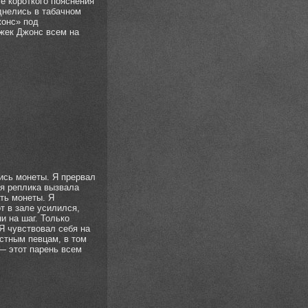
ле короткого пояснения
иднелись в табачном
жонс» под
Джек Джонс всем на
ись монеты. Я прервал
оя реплика вызвала
ать монеты. Я
от в зале усилился,
ни на шаг. Только
 Я чувствовал себя на
естным певцам, в том
— этот парень всем