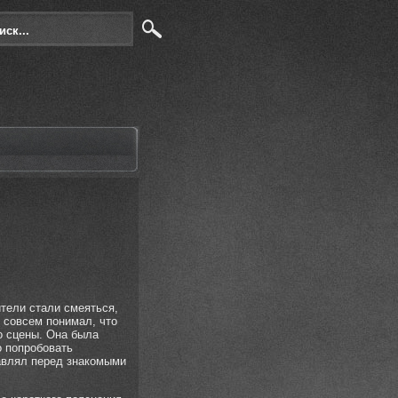
ители стали смеяться,
е совсем понимал, что
о сцены. Она была
о попробовать
тавлял перед знакомыми