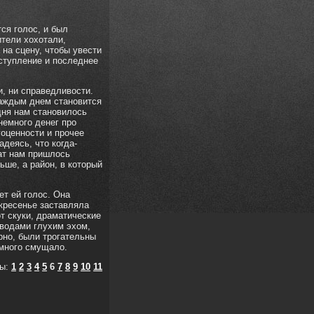
тся голос, и был
ители хохотали,
 на сцену, чтобы увести
ступление и последнее
и, ни справедливости.
 каждым днем становится
дня нам становилось
немного денег про
гоценности и прочее
деясь, что когда-
ат нам пришлось
ьше, а район, в который
ет ей голос. Она
кресенье заставляла
от скуки, драматические
сводами глухим эхом,
рно, были трогательны
емного смущало.
цы:
1
2
3
4
5
6
7
8
9
10
11